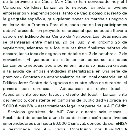
de la provincia de Cádiz (AJE Cádiz) han convocado hoy el I
Concurso de Ideas Lanzamos tu negocio, dirigido a jóvenes
empresarios y emprendedores, tanto de Cádiz como del resto de
la geografía española, que quieran poner en marcha su negocio
en Jerez de la Frontera. Para ello, cada uno de los participantes
deberá presentar un proyecto empresarial que se pueda llevar a
cabo en el Edificio Jerez Centro de Negocios. Las ideas iniciales
se plantearán entre mañana, 20 de julio, y el próximo 23 de
septiembre, mientras que los que resulten finalistas habrán de
desarrollar su idea de negocio en detalle del 3 de octubre al 7 de
noviembre. El ganador de este primer concurso de ideas
Lanzamos tu negocio podrá poner en marcha su iniciativa gracias
a la ayuda de ambas entidades materializada en una serie de
premios: - Contrato de arrendamiento de un local comercial en el
Edificio Jerez Centro de Negocios de cuatro años de duración, el
primero con carencia. - Adecuación de dicho local. -
Asesoramiento técnico, layout y diseño del local. - Lanzamiento
del negocio, consistente en campaña de publicidad valorada en
5.000 € más IVA. - Asesoramiento legal por parte de la AJE Cádiz.
- Servicios gratuitos de AJE Cádiz durante seis meses. -
Posibilidad de acceder a una línea de financiación para jóvenes
emprendedores por hasta 50.000 € sin aval, concedida por ENISA
y gestionada por AJE Cádiz. Construido por IBERDROLA