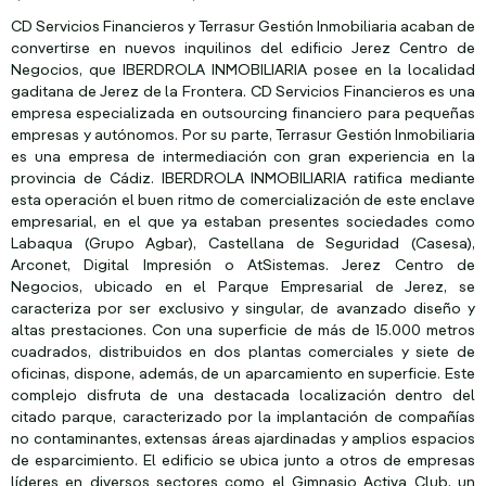
CD Servicios Financieros y Terrasur Gestión Inmobiliaria acaban de
convertirse en nuevos inquilinos del edificio Jerez Centro de
Negocios, que IBERDROLA INMOBILIARIA posee en la localidad
gaditana de Jerez de la Frontera. CD Servicios Financieros es una
empresa especializada en outsourcing financiero para pequeñas
empresas y autónomos. Por su parte, Terrasur Gestión Inmobiliaria
es una empresa de intermediación con gran experiencia en la
provincia de Cádiz. IBERDROLA INMOBILIARIA ratifica mediante
esta operación el buen ritmo de comercialización de este enclave
empresarial, en el que ya estaban presentes sociedades como
Labaqua (Grupo Agbar), Castellana de Seguridad (Casesa),
Arconet, Digital Impresión o AtSistemas. Jerez Centro de
Negocios, ubicado en el Parque Empresarial de Jerez, se
caracteriza por ser exclusivo y singular, de avanzado diseño y
altas prestaciones. Con una superficie de más de 15.000 metros
cuadrados, distribuidos en dos plantas comerciales y siete de
oficinas, dispone, además, de un aparcamiento en superficie. Este
complejo disfruta de una destacada localización dentro del
citado parque, caracterizado por la implantación de compañías
no contaminantes, extensas áreas ajardinadas y amplios espacios
de esparcimiento. El edificio se ubica junto a otros de empresas
líderes en diversos sectores como el Gimnasio Activa Club, un