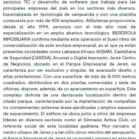
servicios TIC y desarrollo de software que trabaja para las
principales empresas del país en los sectores más diversos.
Especializada en tecnología de vanguardia y con una plantilla
compuesta por más de 400 empleados, AtSistemas proporciona,
desde el año 1994, servicios con el más alto nivel de
especialización en un amplio abanico tecnológico. IBERDROLA
INMOBILIARIA confirma mediante esta operación el buen ritmo de
comercialización de este enclave empresarial, en el que ya están
presentes sociedades como Labaqua (Grupo AGBAR), Castellana
de Seguridad (CASESA), Arconet o Digital Impresión. Jerez Centro
de Negocios, ubicado en el Parque Empresarial de Jerez, se
caracteriza por ser exclusivo y singular, de avanzado diseño y
altas prestaciones. Con una superficie de más de 15.000 metros
cuadrados, distribuidos en dos plantas comerciales y siete de
oficinas, dispone, además, de un aparcamiento en superficie. Este
complejo disfruta de una destacada localización dentro del
citado parque, caracterizado por la implantación de compañías
no contaminantes, extensas áreas ajardinadas y amplios espacios
de esparcimiento. El edificio se ubica junto a otros de empresas
líderes en diversos sectores como el Gimnasio Activa Club, un
referente social de esta localidad gaditana. Muy cercano al
centro urbano de Jerez y a tan sólo cinco minutos del aeropuerto,
el Parque Empresarial de Jerez es un modelo pionero en este tipo