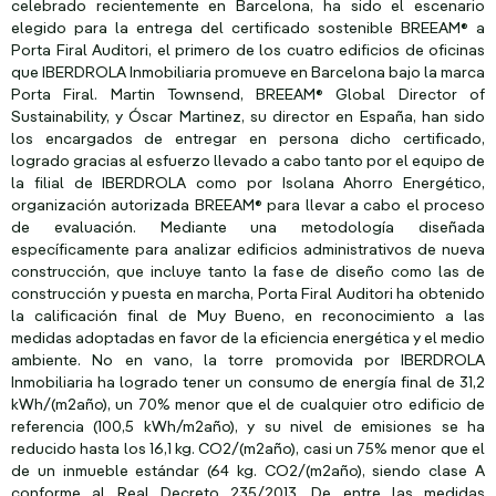
celebrado recientemente en Barcelona, ha sido el escenario
elegido para la entrega del certificado sostenible BREEAM® a
Porta Firal Auditori, el primero de los cuatro edificios de oficinas
que IBERDROLA Inmobiliaria promueve en Barcelona bajo la marca
Porta Firal. Martin Townsend, BREEAM® Global Director of
Sustainability, y Óscar Martinez, su director en España, han sido
los encargados de entregar en persona dicho certificado,
logrado gracias al esfuerzo llevado a cabo tanto por el equipo de
la filial de IBERDROLA como por Isolana Ahorro Energético,
organización autorizada BREEAM® para llevar a cabo el proceso
de evaluación. Mediante una metodología diseñada
específicamente para analizar edificios administrativos de nueva
construcción, que incluye tanto la fase de diseño como las de
construcción y puesta en marcha, Porta Firal Auditori ha obtenido
la calificación final de Muy Bueno, en reconocimiento a las
medidas adoptadas en favor de la eficiencia energética y el medio
ambiente. No en vano, la torre promovida por IBERDROLA
Inmobiliaria ha logrado tener un consumo de energía final de 31,2
kWh/(m2año), un 70% menor que el de cualquier otro edificio de
referencia (100,5 kWh/m2año), y su nivel de emisiones se ha
reducido hasta los 16,1 kg. CO2/(m2año), casi un 75% menor que el
de un inmueble estándar (64 kg. CO2/(m2año), siendo clase A
conforme al Real Decreto 235/2013. De entre las medidas