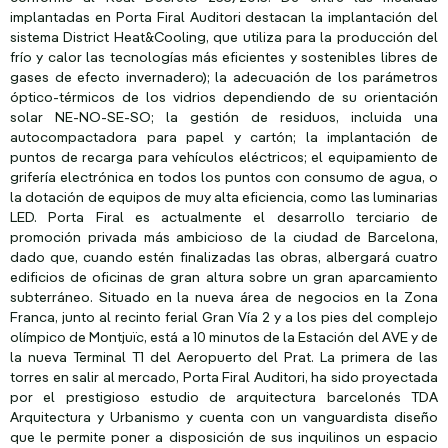
implantadas en Porta Firal Auditori destacan la implantación del
sistema District Heat&Cooling, que utiliza para la producción del
frío y calor las tecnologías más eficientes y sostenibles libres de
gases de efecto invernadero); la adecuación de los parámetros
óptico-térmicos de los vidrios dependiendo de su orientación
solar NE-NO-SE-SO; la gestión de residuos, incluida una
autocompactadora para papel y cartón; la implantación de
puntos de recarga para vehículos eléctricos; el equipamiento de
grifería electrónica en todos los puntos con consumo de agua, o
la dotación de equipos de muy alta eficiencia, como las luminarias
LED. Porta Firal es actualmente el desarrollo terciario de
promoción privada más ambicioso de la ciudad de Barcelona,
dado que, cuando estén finalizadas las obras, albergará cuatro
edificios de oficinas de gran altura sobre un gran aparcamiento
subterráneo. Situado en la nueva área de negocios en la Zona
Franca, junto al recinto ferial Gran Vía 2 y a los pies del complejo
olímpico de Montjuïc, está a 10 minutos de la Estación del AVE y de
la nueva Terminal T1 del Aeropuerto del Prat. La primera de las
torres en salir al mercado, Porta Firal Auditori, ha sido proyectada
por el prestigioso estudio de arquitectura barcelonés TDA
Arquitectura y Urbanismo y cuenta con un vanguardista diseño
que le permite poner a disposición de sus inquilinos un espacio