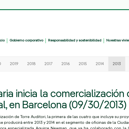
cio
Líneas
Gobierno corporativo
Gobierno
Responsabilidad y sostenibilidad
Saltar
Responsabilidad
Nuestras vivi
Desplegar
Desplegar
Desplegar
de
corporativo
menú
y
negocio
sostenibilidad
0
2019
2018
2017
2016
2015
2014
2013
a inicia la comercialización 
al, en Barcelona (09/30/2013)
ción de Torre Auditori, la primera de las cuatro que incluye su proye
e producirá entre 2013 y 2014 en el segmento de oficinas de la Ciud
ltora especializada Aguirre Newman, que ya ha colaborado con la