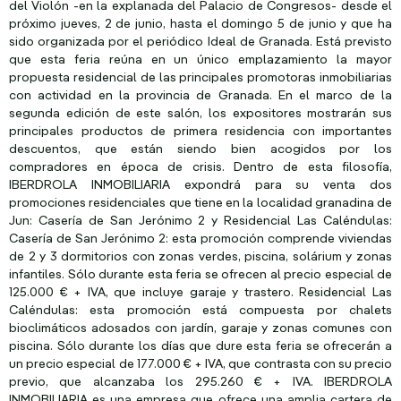
del Violón -en la explanada del Palacio de Congresos- desde el
próximo jueves, 2 de junio, hasta el domingo 5 de junio y que ha
sido organizada por el periódico Ideal de Granada. Está previsto
que esta feria reúna en un único emplazamiento la mayor
propuesta residencial de las principales promotoras inmobiliarias
con actividad en la provincia de Granada. En el marco de la
segunda edición de este salón, los expositores mostrarán sus
principales productos de primera residencia con importantes
descuentos, que están siendo bien acogidos por los
compradores en época de crisis. Dentro de esta filosofía,
IBERDROLA INMOBILIARIA expondrá para su venta dos
promociones residenciales que tiene en la localidad granadina de
Jun: Casería de San Jerónimo 2 y Residencial Las Caléndulas:
Casería de San Jerónimo 2: esta promoción comprende viviendas
de 2 y 3 dormitorios con zonas verdes, piscina, solárium y zonas
infantiles. Sólo durante esta feria se ofrecen al precio especial de
125.000 € + IVA, que incluye garaje y trastero. Residencial Las
Caléndulas: esta promoción está compuesta por chalets
bioclimáticos adosados con jardín, garaje y zonas comunes con
piscina. Sólo durante los días que dure esta feria se ofrecerán a
un precio especial de 177.000 € + IVA, que contrasta con su precio
previo, que alcanzaba los 295.260 € + IVA. IBERDROLA
INMOBILIARIA es una empresa que ofrece una amplia cartera de