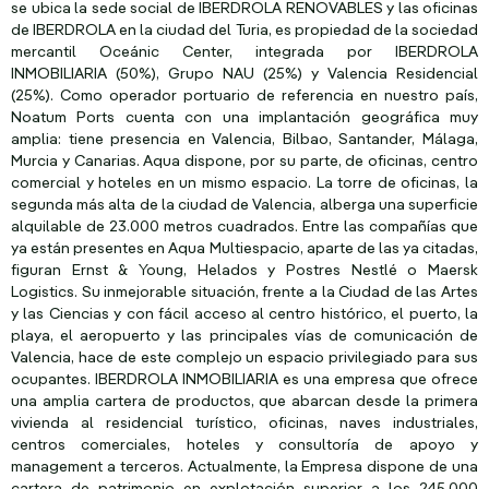
se ubica la sede social de IBERDROLA RENOVABLES y las oficinas
de IBERDROLA en la ciudad del Turia, es propiedad de la sociedad
mercantil Oceánic Center, integrada por IBERDROLA
INMOBILIARIA (50%), Grupo NAU (25%) y Valencia Residencial
(25%). Como operador portuario de referencia en nuestro país,
Noatum Ports cuenta con una implantación geográfica muy
amplia: tiene presencia en Valencia, Bilbao, Santander, Málaga,
Murcia y Canarias. Aqua dispone, por su parte, de oficinas, centro
comercial y hoteles en un mismo espacio. La torre de oficinas, la
segunda más alta de la ciudad de Valencia, alberga una superficie
alquilable de 23.000 metros cuadrados. Entre las compañías que
ya están presentes en Aqua Multiespacio, aparte de las ya citadas,
figuran Ernst & Young, Helados y Postres Nestlé o Maersk
Logistics. Su inmejorable situación, frente a la Ciudad de las Artes
y las Ciencias y con fácil acceso al centro histórico, el puerto, la
playa, el aeropuerto y las principales vías de comunicación de
Valencia, hace de este complejo un espacio privilegiado para sus
ocupantes. IBERDROLA INMOBILIARIA es una empresa que ofrece
una amplia cartera de productos, que abarcan desde la primera
vivienda al residencial turístico, oficinas, naves industriales,
centros comerciales, hoteles y consultoría de apoyo y
management a terceros. Actualmente, la Empresa dispone de una