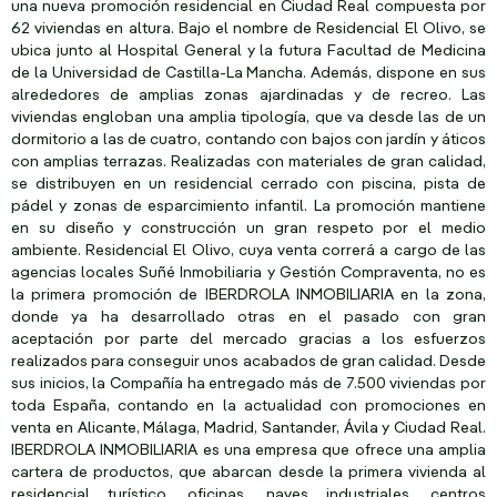
una nueva promoción residencial en Ciudad Real compuesta por
62 viviendas en altura. Bajo el nombre de Residencial El Olivo, se
ubica junto al Hospital General y la futura Facultad de Medicina
de la Universidad de Castilla-La Mancha. Además, dispone en sus
alrededores de amplias zonas ajardinadas y de recreo. Las
viviendas engloban una amplia tipología, que va desde las de un
dormitorio a las de cuatro, contando con bajos con jardín y áticos
con amplias terrazas. Realizadas con materiales de gran calidad,
se distribuyen en un residencial cerrado con piscina, pista de
pádel y zonas de esparcimiento infantil. La promoción mantiene
en su diseño y construcción un gran respeto por el medio
ambiente. Residencial El Olivo, cuya venta correrá a cargo de las
agencias locales Suñé Inmobiliaria y Gestión Compraventa, no es
la primera promoción de IBERDROLA INMOBILIARIA en la zona,
donde ya ha desarrollado otras en el pasado con gran
aceptación por parte del mercado gracias a los esfuerzos
realizados para conseguir unos acabados de gran calidad. Desde
sus inicios, la Compañía ha entregado más de 7.500 viviendas por
toda España, contando en la actualidad con promociones en
venta en Alicante, Málaga, Madrid, Santander, Ávila y Ciudad Real.
IBERDROLA INMOBILIARIA es una empresa que ofrece una amplia
cartera de productos, que abarcan desde la primera vivienda al
residencial turístico, oficinas, naves industriales, centros