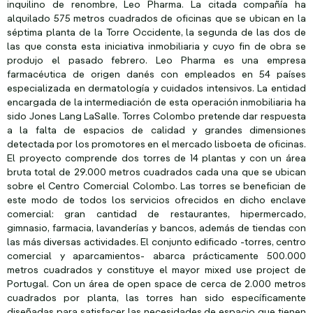
inquilino de renombre, Leo Pharma. La citada compañía ha
alquilado 575 metros cuadrados de oficinas que se ubican en la
séptima planta de la Torre Occidente, la segunda de las dos de
las que consta esta iniciativa inmobiliaria y cuyo fin de obra se
produjo el pasado febrero. Leo Pharma es una empresa
farmacéutica de origen danés con empleados en 54 países
especializada en dermatología y cuidados intensivos. La entidad
encargada de la intermediación de esta operación inmobiliaria ha
sido Jones Lang LaSalle. Torres Colombo pretende dar respuesta
a la falta de espacios de calidad y grandes dimensiones
detectada por los promotores en el mercado lisboeta de oficinas.
El proyecto comprende dos torres de 14 plantas y con un área
bruta total de 29.000 metros cuadrados cada una que se ubican
sobre el Centro Comercial Colombo. Las torres se benefician de
este modo de todos los servicios ofrecidos en dicho enclave
comercial: gran cantidad de restaurantes, hipermercado,
gimnasio, farmacia, lavanderías y bancos, además de tiendas con
las más diversas actividades. El conjunto edificado -torres, centro
comercial y aparcamientos- abarca prácticamente 500.000
metros cuadrados y constituye el mayor mixed use project de
Portugal. Con un área de open space de cerca de 2.000 metros
cuadrados por planta, las torres han sido específicamente
diseñadas para satisfacer las necesidades de espacio que tienen