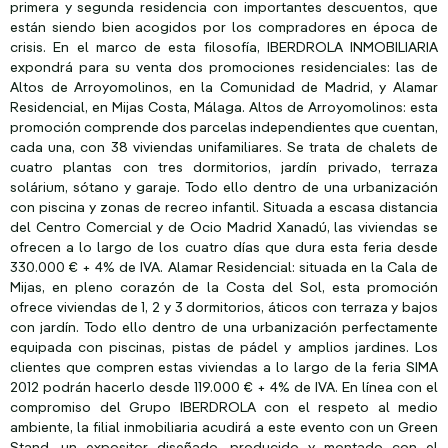
primera y segunda residencia con importantes descuentos, que
están siendo bien acogidos por los compradores en época de
crisis. En el marco de esta filosofía, IBERDROLA INMOBILIARIA
expondrá para su venta dos promociones residenciales: las de
Altos de Arroyomolinos, en la Comunidad de Madrid, y Alamar
Residencial, en Mijas Costa, Málaga. Altos de Arroyomolinos: esta
promoción comprende dos parcelas independientes que cuentan,
cada una, con 38 viviendas unifamiliares. Se trata de chalets de
cuatro plantas con tres dormitorios, jardín privado, terraza
solárium, sótano y garaje. Todo ello dentro de una urbanización
con piscina y zonas de recreo infantil. Situada a escasa distancia
del Centro Comercial y de Ocio Madrid Xanadú, las viviendas se
ofrecen a lo largo de los cuatro días que dura esta feria desde
330.000 € + 4% de IVA. Alamar Residencial: situada en la Cala de
Mijas, en pleno corazón de la Costa del Sol, esta promoción
ofrece viviendas de 1, 2 y 3 dormitorios, áticos con terraza y bajos
con jardín. Todo ello dentro de una urbanización perfectamente
equipada con piscinas, pistas de pádel y amplios jardines. Los
clientes que compren estas viviendas a lo largo de la feria SIMA
2012 podrán hacerlo desde 119.000 € + 4% de IVA. En línea con el
compromiso del Grupo IBERDROLA con el respeto al medio
ambiente, la filial inmobiliaria acudirá a este evento con un Green