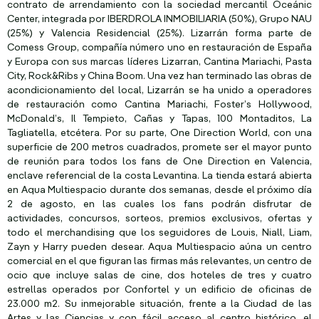
contrato de arrendamiento con la sociedad mercantil Oceánic
Center, integrada por IBERDROLA INMOBILIARIA (50%), Grupo NAU
(25%) y Valencia Residencial (25%). Lizarrán forma parte de
Comess Group, compañía número uno en restauración de España
y Europa con sus marcas líderes Lizarran, Cantina Mariachi, Pasta
City, Rock&Ribs y China Boom. Una vez han terminado las obras de
acondicionamiento del local, Lizarrán se ha unido a operadores
de restauración como Cantina Mariachi, Foster’s Hollywood,
McDonald’s, Il Tempieto, Cañas y Tapas, 100 Montaditos, La
Tagliatella, etcétera. Por su parte, One Direction World, con una
superficie de 200 metros cuadrados, promete ser el mayor punto
de reunión para todos los fans de One Direction en Valencia,
enclave referencial de la costa Levantina. La tienda estará abierta
en Aqua Multiespacio durante dos semanas, desde el próximo día
2 de agosto, en las cuales los fans podrán disfrutar de
actividades, concursos, sorteos, premios exclusivos, ofertas y
todo el merchandising que los seguidores de Louis, Niall, Liam,
Zayn y Harry pueden desear. Aqua Multiespacio aúna un centro
comercial en el que figuran las firmas más relevantes, un centro de
ocio que incluye salas de cine, dos hoteles de tres y cuatro
estrellas operados por Confortel y un edificio de oficinas de
23.000 m2. Su inmejorable situación, frente a la Ciudad de las
Artes y las Ciencias y con fácil acceso al centro histórico, el