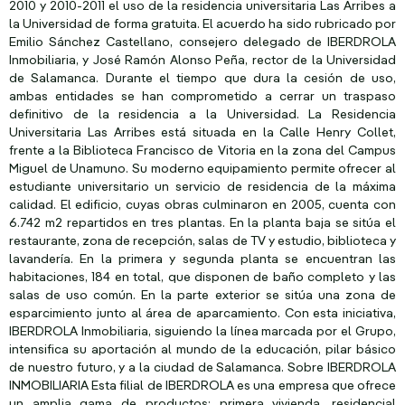
2010 y 2010-2011 el uso de la residencia universitaria Las Arribes a
la Universidad de forma gratuita. El acuerdo ha sido rubricado por
Emilio Sánchez Castellano, consejero delegado de IBERDROLA
Inmobiliaria, y José Ramón Alonso Peña, rector de la Universidad
de Salamanca. Durante el tiempo que dura la cesión de uso,
ambas entidades se han comprometido a cerrar un traspaso
definitivo de la residencia a la Universidad. La Residencia
Universitaria Las Arribes está situada en la Calle Henry Collet,
frente a la Biblioteca Francisco de Vitoria en la zona del Campus
Miguel de Unamuno. Su moderno equipamiento permite ofrecer al
estudiante universitario un servicio de residencia de la máxima
calidad. El edificio, cuyas obras culminaron en 2005, cuenta con
6.742 m2 repartidos en tres plantas. En la planta baja se sitúa el
restaurante, zona de recepción, salas de TV y estudio, biblioteca y
lavandería. En la primera y segunda planta se encuentran las
habitaciones, 184 en total, que disponen de baño completo y las
salas de uso común. En la parte exterior se sitúa una zona de
esparcimiento junto al área de aparcamiento. Con esta iniciativa,
IBERDROLA Inmobiliaria, siguiendo la línea marcada por el Grupo,
intensifica su aportación al mundo de la educación, pilar básico
de nuestro futuro, y a la ciudad de Salamanca. Sobre IBERDROLA
INMOBILIARIA Esta filial de IBERDROLA es una empresa que ofrece
un amplia gama de productos: primera vivienda, residencial