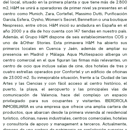
del local, situado en la primera planta y que tiene más de 2.800
m2, H&M se unirá a operadores de primer nivel ya presentes en el
centro como Munich, Zara, Cortefiel, Massimo Dutti, Purificación
García, Esfera, Oysho, Women’s Secret, Bennetton o una boutique
Nespresso, entre otros. H&M inició su andadura en España en el
año 2000 y a día de hoy cuenta con 147 tiendas en nuestro país.
Además, el Grupo H&M dispone de seis establecimientos COS y
uno de &Other Stories. Esta primavera H&M ha abierto sus
primeros locales en Cuenca y Jaén, además de ampliar su
presencia en Madrid y Málaga. Aqua Multiespacio alberga un
centro comercial en el que figuran las firmas más relevantes, un
centro de ocio que incluye salas de cine, dos hoteles de tres y
cuatro estrellas operados por Confortel y un edificio de oficinas
de 23.000 m2. Su inmejorable situación, frente a la Ciudad de las
Artes y las Ciencias y con fácil acceso al centro histórico, el
puerto, la playa, el aeropuerto y las principales vías de
comunicación de Valencia, hace del complejo un espacio
privilegiado para sus ocupantes y visitantes. IBERDROLA
INMOBILIARIA es una empresa que ofrece una amplia cartera de
productos, que abarcan desde la primera vivienda al residencial
turístico, oficinas, naves industriales, centros comerciales, hoteles
y consultoría de apoyo y management a terceros. Actualmente,