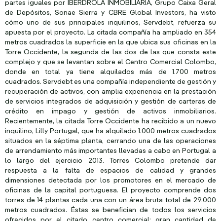
partes iguales por IBERDROLA INMOBILIARIA, Grupo Caixa Geral
de Depósitos, Sonae Sierra y CBRE Global Investors, ha visto
cómo uno de sus principales inquilinos, Servdebt, refuerza su
apuesta por el proyecto. La citada compañía ha ampliado en 354
metros cuadrados la superficie en la que ubica sus oficinas en la
Torre Occidente, la segunda de las dos de las que consta este
complejo y que se levantan sobre el Centro Comercial Colombo,
donde en total ya tiene alquilados más de 1.700 metros
cuadrados. Servdebt es una compañía independiente de gestión y
recuperación de activos, con amplia experiencia en la prestación
de servicios integrados de adquisición y gestión de carteras de
crédito en impago y gestión de activos inmobiliarios.
Recientemente, la citada Torre Occidente ha recibido a un nuevo
inquilino, Lilly Portugal, que ha alquilado 1.000 metros cuadrados
situados en la séptima planta, cerrando una de las operaciones
de arrendamiento más importantes llevadas a cabo en Portugal a
lo largo del ejercicio 2013. Torres Colombo pretende dar
respuesta a la falta de espacios de calidad y grandes
dimensiones detectada por los promotores en el mercado de
oficinas de la capital portuguesa. El proyecto comprende dos
torres de 14 plantas cada una con un área bruta total de 29.000
metros cuadrados. Éstas se benefician de todos los servicios
ofrecidos por el citado centro comercial: gran cantidad de